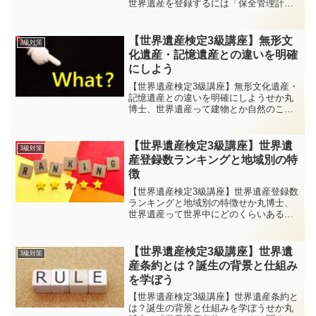
世界遺産を登録するには「保全管理計
画」が大事って聞いたんだけど、それっ
て具体的にどんなことをするの？イクロ
ム博士とても良い質問だね。保全管理計
【世界遺産検定3級講座】無形文
3級対策
画は、世界遺産を長期的に...
化遺産・記憶遺産との違いを明確
にしよう
【世界遺産検定3級講座】無形文化遺産・
記憶遺産との違いを明確にしようせか丸
博士、世界遺産って建物とか自然のこと
だよね？でもニュースでは「和食が無形
文化遺産に登録」とか聞いたことがある
よ。あれも同じ“世界遺産”なの？イクロム
【世界遺産検定3級講座】世界遺
3級対策
博士いい質問だね、...
産登録数ランキングと地域別の特
徴
【世界遺産検定3級講座】世界遺産登録数
ランキングと地域別の特徴せか丸博士、
世界遺産って世界中にどのくらいある
の？ニュースで「新しく登録された」っ
て聞くけど、今どの国が一番多いんだろ
う？イクロム博士いいところに目をつけ
【世界遺産検定3級講座】世界遺
3級対策
たね、せか丸。2025年...
産条約とは？誕生の背景と仕組み
を学ぼう
【世界遺産検定3級講座】世界遺産条約と
は？誕生の背景と仕組みを学ぼうせか丸