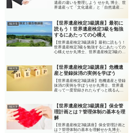
遺産の違いを整理しよう せか丸 博士、世
界遺産って「文化遺産」と「自然遺産」
があるけど、どっちも「すごい場所」っ
てことはわかるんだ。でも具体的にはど
う違うの？ イクロム博士 いい質問だね。
【世界遺産検定3級講座】最初に
3級対策
ざっくり言えば...
読もう！世界遺産検定3級を勉強
するにあたっての心構え
【世界遺産検定3級講座】最初に読もう！
世界遺産検定3級を勉強するにあたっての
心構えせか丸博士、世界遺産検定3級の勉
強を始めようと思うんだけど、まず何か
ら始めたらいいかな？4級は楽しく覚えら
れたけど、3級って一気に難しくなるって
【世界遺産検定3級講座】危機遺
3級対策
聞いてちょっと...
産と登録抹消の実例を学ぼう
【世界遺産検定3級講座】危機遺産と登録
抹消の実例を学ぼうせか丸博士、世界遺
産って一度登録されたらずっと残るんだ
と思ってたけど、ニュースで「登録抹
消」って言葉を見たことがあるよ。そん
なこと本当にあるの？イクロム博士ある
【世界遺産検定3級講座】保全管
3級対策
んだよ。世界遺産は“登録...
理計画とは？管理体制の基本を理
解
【世界遺産検定3級講座】保全管理計画と
は？管理体制の基本を理解せか丸博士、