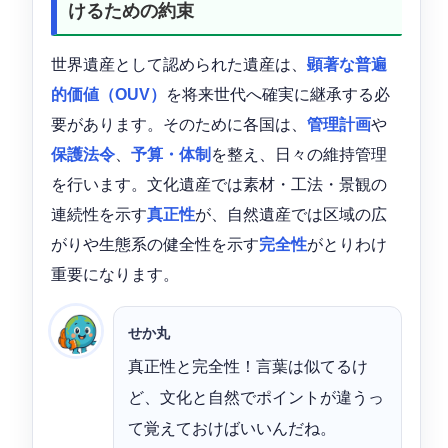
けるための約束
世界遺産として認められた遺産は、
顕著な普遍
的価値（OUV）
を将来世代へ確実に継承する必
要があります。そのために各国は、
管理計画
や
保護法令
、
予算・体制
を整え、日々の維持管理
を行います。文化遺産では素材・工法・景観の
連続性を示す
真正性
が、自然遺産では区域の広
がりや生態系の健全性を示す
完全性
がとりわけ
重要になります。
せか丸
真正性と完全性！言葉は似てるけ
ど、文化と自然でポイントが違うっ
て覚えておけばいいんだね。