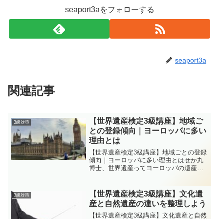
seaport3aをフォローする
seaport3a
関連記事
【世界遺産検定3級講座】地域ご
3級対策
との登録傾向｜ヨーロッパに多い
理由とは
【世界遺産検定3級講座】地域ごとの登録
傾向｜ヨーロッパに多い理由とはせか丸
博士、世界遺産ってヨーロッパの遺産が
多い気がするんだ。どうしてなの？イク
ロム博士とても良いところに気づいた
ね。実は世界遺産には地域的な偏りがあ
【世界遺産検定3級講座】文化遺
3級対策
るんだ。特にヨーロッパは...
産と自然遺産の違いを整理しよう
【世界遺産検定3級講座】文化遺産と自然