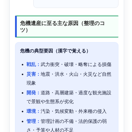
危機遺産に至る主な原因（整理のコ
ツ）
危機の典型要因（漢字で覚える）
戦乱：
武力衝突・破壊・略奪による損傷
災害：
地震・洪水・火山・火災など自然
現象
開発：
道路・高層建築・過度な観光施設
で景観や生態系が劣化
環境：
汚染・気候変動・外来種の侵入
管理：
管理計画の不備・法的保護の弱
さ・予算や人材の不足