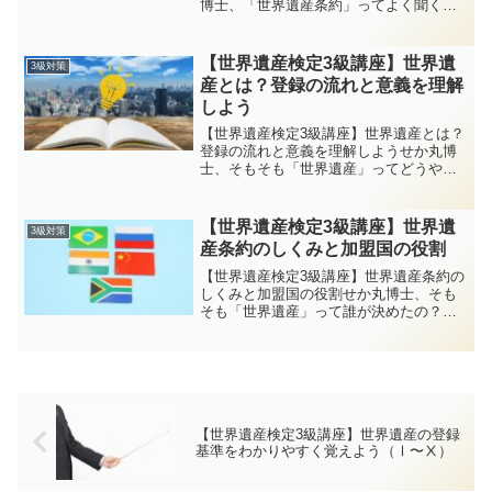
博士、「世界遺産条約」ってよく聞くけ
ど、実際どんな条約なの？世界遺産の登
録にも関係してるんだよね？イクロム博
士うん、とても大事な質問だね。世界遺
【世界遺産検定3級講座】世界遺
3級対策
産条約は、「人類共通の...
産とは？登録の流れと意義を理解
しよう
【世界遺産検定3級講座】世界遺産とは？
登録の流れと意義を理解しようせか丸博
士、そもそも「世界遺産」ってどうやっ
て決まるの？ニュースで登録されたって
聞くけど、なんだか遠い話に感じちゃっ
てさ。イクロム博士とても良い質問だ
【世界遺産検定3級講座】世界遺
3級対策
ね。世界遺産は、ただ“有...
産条約のしくみと加盟国の役割
【世界遺産検定3級講座】世界遺産条約の
しくみと加盟国の役割せか丸博士、そも
そも「世界遺産」って誰が決めたの？ユ
ネスコの中にルールがあるの？イクロム
博士とてもいい質問だね。世界遺産を守
るためのルールや仕組みは、すべて「世
界遺産条約」という国際...
【世界遺産検定3級講座】世界遺産の登録
基準をわかりやすく覚えよう（Ⅰ〜Ⅹ）