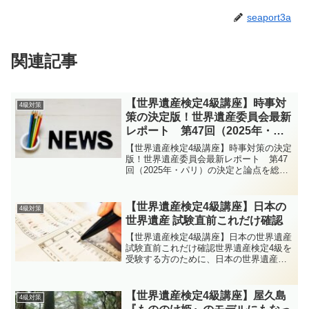
seaport3a
関連記事
【世界遺産検定4級講座】時事対
4級対策
策の決定版！世界遺産委員会最新
レポート 第47回（2025年・パ
リ）の決定と論点を総チェック
【世界遺産検定4級講座】時事対策の決定
版！世界遺産委員会最新レポート 第47
回（2025年・パリ）の決定と論点を総チ
ェック直近で開催された第47回世界遺産
委員会（47COM）は、2025年7月6日〜16
日にユネスコ本部（パリ）で開かれ、
【世界遺産検定4級講座】日本の
4級対策
26...
世界遺産 試験直前これだけ確認
【世界遺産検定4級講座】日本の世界遺産
試験直前これだけ確認世界遺産検定4級を
受験する方のために、日本の世界遺産に
関する直前チェックポイントをまとめま
した。登録年、分類、代表的な特徴な
ど、覚えておくべき情報を整理していま
【世界遺産検定4級講座】屋久島
4級対策
す。本番前に最後の総...