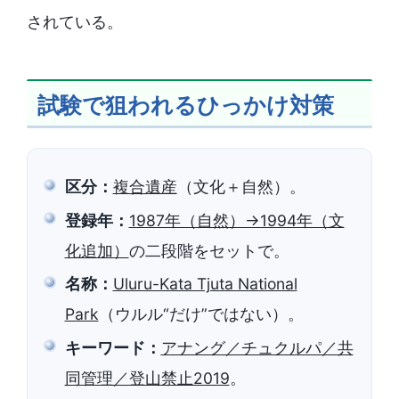
されている。
試験で狙われるひっかけ対策
区分：
複合遺産
（文化＋自然）。
登録年：
1987年（自然）→1994年（文
化追加）
の二段階をセットで。
名称：
Uluru-Kata Tjuta National
Park
（ウルル“だけ”ではない）。
キーワード：
アナング／チュクルパ／共
同管理／登山禁止2019
。