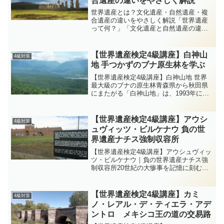
合遺産の違いをやさしく解説
世界遺産とは？文化遺産・自然遺産・複
合遺産の違いをやさしく解説「世界遺産
って何？」「文化遺産と自然遺産の違い
は？」そんな疑問を解決！世界遺産検定4
級レベルで押さえるべき基礎知識を、セ
カ丸とイクロム博士が会話形式でわかり
【世界遺産検定4級講座】白神山
4級対策
やすく紹介します。博士...
地 手つかずのブナ原生林を学ぶ
【世界遺産検定4級講座】白神山地 世界
最大級のブナの原生林青森県から秋田県
にまたがる「白神山地」は、1993年に屋
久島とともに日本で初めて世界自然遺産
に登録されました。人の手がほとんど入
っていないブナの原生林が広がり、クマ
【世界遺産検定4級講座】アウシ
4級対策
ゲラなど貴重な動植...
ュヴィッツ・ビルケナウ 負の世
界遺産ナチス強制収容所
【世界遺産検定4級講座】アウシュヴィッ
ツ・ビルケナウ｜負の世界遺産ナチス強
制収容所20世紀の大惨事を記憶に刻むた
めに保存される負の世界遺産。アウシュ
ヴィッツ・ビルケナウは、ホロコースト
の歴史を語り継ぐ場として世界遺産に登
【世界遺産検定4級講座】カミ
4級対策
録されています。4級...
ノ・レアル・デ・ティエラ・アデ
ントロ メキシコ王の道の交易路