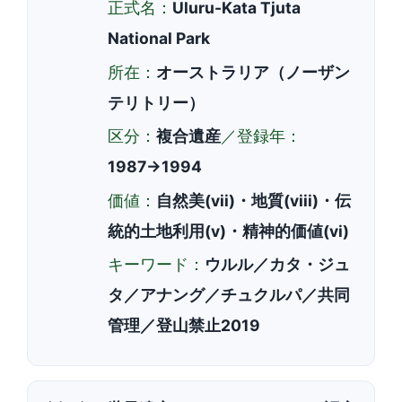
正式名：
Uluru-Kata Tjuta
National Park
所在：
オーストラリア（ノーザン
テリトリー）
区分：
複合遺産
／登録年：
1987→1994
価値：
自然美(vii)・地質(viii)・伝
統的土地利用(v)・精神的価値(vi)
キーワード：
ウルル／カタ・ジュ
タ／アナング／チュクルパ／共同
管理／登山禁止2019