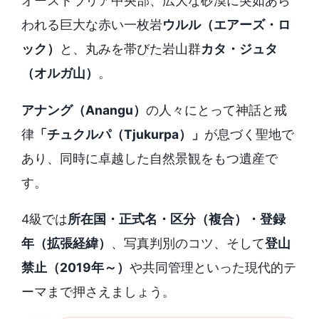
オーストラリア中央部、広大な砂漠に突如あら
われる巨大な赤い一枚岩
ウルル（エアーズ・ロ
ック）
と、丸みを帯びた岩山群
カタ・ジュタ
（オルガ山）
。
アナング（Anangu）
の人々にとって神話と戒
律
「チュクルパ（Tjukurpa）」
が息づく聖地で
あり、同時に卓越した自然景観をもつ遺産で
す。
4級では
所在国・正式名・区分（複合）・登録
年（拡張経緯）
、写真判別のコツ、そして
登山
禁止（2019年～）
や共同管理といった現代的テ
ーマまで押さえましょう。