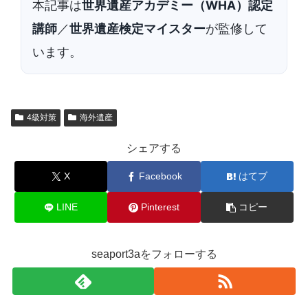
本記事は
世界遺産アカデミー（WHA）認定
講師
／
世界遺産検定マイスター
が監修して
います。
4級対策
海外遺産
シェアする
X
Facebook
はてブ
LINE
Pinterest
コピー
seaport3aをフォローする