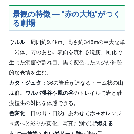
景観の特徴 ― “赤の大地”がつく
る劇場
ウルル：
周囲約9.4km、高さ約348mの巨大な単
一岩体。雨のあとに表面を流れる滝筋、風化で
生じた洞窟や割れ目、黒く変色したスジが神秘
的な表情を生む。
カタ・ジュタ：
36の岩丘が連なるドーム状の山
塊群。
ワルパ渓谷
や
風の谷
のトレイルで岩と砂
漠植生の対比を体感できる。
色変化：
日の出・日没にあわせて赤→オレンジ
→紫へと彩りが変化。写真判別では
“燃える
赤”の一枚岩
と
丸い岩ドーム群
が決め手。