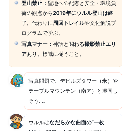
登山禁止：
聖地への配慮と安全・環境負
荷の観点から
2019年にウルル登山は終
了
。代わりに
周回トレイル
や文化解説プ
ログラムで学ぶ。
写真マナー：
神話と関わる
撮影禁止エリ
ア
あり。標識に従うこと。
写真問題で、デビルズタワー（米）や
テーブルマウンテン（南ア）と混同し
そう…。
ウルルは
なだらかな曲面の“一枚