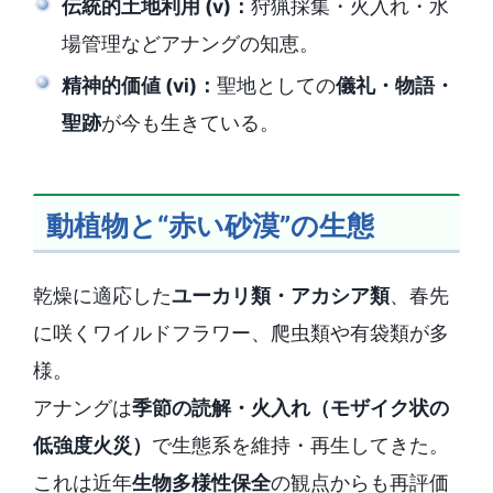
伝統的土地利用 (v)：
狩猟採集・火入れ・水
場管理などアナングの知恵。
精神的価値 (vi)：
聖地としての
儀礼・物語・
聖跡
が今も生きている。
動植物と“赤い砂漠”の生態
乾燥に適応した
ユーカリ類・アカシア類
、春先
に咲くワイルドフラワー、爬虫類や有袋類が多
様。
アナングは
季節の読解・火入れ（モザイク状の
低強度火災）
で生態系を維持・再生してきた。
これは近年
生物多様性保全
の観点からも再評価