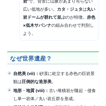
岩”
で、背景に山脈があまり写らない
広い低地が多い。
カタ・ジュタ
は
丸い
岩ドームが群れて並ぶ
のが特徴。
赤色
×低木サバンナ
の組み合わせで判別し
よう。
なぜ世界遺産？
自然美 (vii)：
砂漠に屹立する赤色の巨岩景
観は
圧倒的な造形美
。
地形・地質 (viii)：
古い堆積岩が隆起・侵食
し単一岩体／丸い岩丘群を形成。