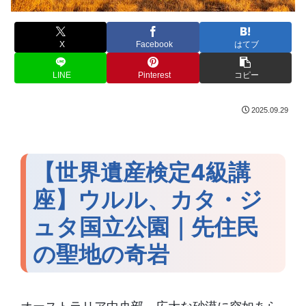
X
Facebook
はてブ
LINE
Pinterest
コピー
2025.09.29
【世界遺産検定4級講
座】ウルル、カタ・ジ
ュタ国立公園｜先住民
の聖地の奇岩