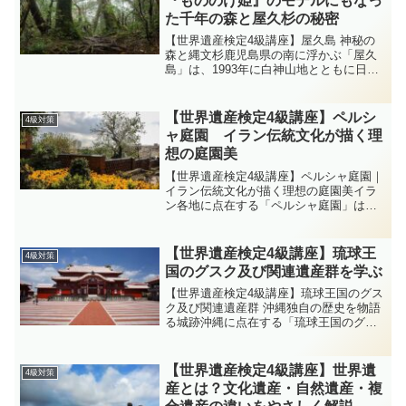
『もののけ姫』のモデルにもなっ
た千年の森と屋久杉の秘密
【世界遺産検定4級講座】屋久島 神秘の
森と縄文杉鹿児島県の南に浮かぶ「屋久
島」は、1993年に白神山地とともに日本
初の世界自然遺産に登録されました。豊
かな降雨と亜熱帯から亜寒帯までの多様
な植生、そして樹齢数千年を誇る縄文杉
【世界遺産検定4級講座】ペルシ
4級対策
で知られる神秘の島...
ャ庭園 イラン伝統文化が描く理
想の庭園美
【世界遺産検定4級講座】ペルシャ庭園｜
イラン伝統文化が描く理想の庭園美イラ
ン各地に点在する「ペルシャ庭園」は、
2011年に文化遺産として登録された世界
遺産です。自然と人間の調和を象徴する
庭園群で、9つの庭園が構成資産となって
【世界遺産検定4級講座】琉球王
4級対策
います。水・樹木...
国のグスク及び関連遺産群を学ぶ
【世界遺産検定4級講座】琉球王国のグス
ク及び関連遺産群 沖縄独自の歴史を物語
る城跡沖縄に点在する「琉球王国のグス
ク及び関連遺産群」は、2000年に世界文
化遺産に登録されました。独特の石造城
郭「グスク」をはじめ、王国の信仰や外
【世界遺産検定4級講座】世界遺
4級対策
交を物語る貴重な...
産とは？文化遺産・自然遺産・複