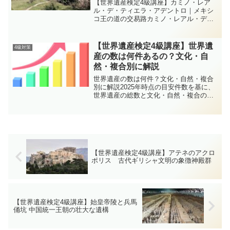
【世界遺産検定4級講座】カミノ・レア
ル・デ・ティエラ・アデントロ｜メキシ
コ王の道の交易路カミノ・レアル・デ・
ティエラ・アデントロは、メキシコシテ
ィから北へ延びる「王の道（内陸
路）」。別名「銀の道」として、16〜19
【世界遺産検定4級講座】世界遺
4級対策
世紀の約300年にわたり、...
産の数は何件あるの？文化・自
然・複合別に解説
世界遺産の数は何件？文化・自然・複合
別に解説2025年時点の目安件数を基に、
世界遺産の総数と文化・自然・複合の内
訳をセカ丸とイクロム博士がやさしく解
説。毎年の登録で変動するため、
UNESCO公式での確認リンクも併記しま
す。博士〜！世界遺産っ...
【世界遺産検定4級講座】アテネのアクロ
ポリス 古代ギリシャ文明の象徴神殿群
【世界遺産検定4級講座】始皇帝陵と兵馬
俑坑 中国統一王朝の壮大な遺構