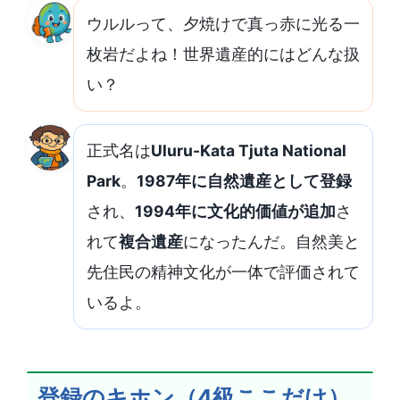
ウルルって、夕焼けで真っ赤に光る一
枚岩だよね！世界遺産的にはどんな扱
い？
正式名は
Uluru-Kata Tjuta National
Park
。
1987年に自然遺産として登録
され、
1994年に文化的価値が追加
さ
れて
複合遺産
になったんだ。自然美と
先住民の精神文化が一体で評価されて
いるよ。
登録のキホン（4級ここだけ）