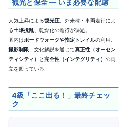
観光と保全 ― いま必要な配慮
人気上昇による
観光圧
、外来種・車両走行によ
る
土壌撹乱
、乾燥化の進行が課題。
園内は
ボードウォークや指定トレイル
の利用、
撮影制限
、文化解説を通じて
真正性（オーセン
ティシティ）
と
完全性（インテグリティ）
の両
立を図っている。
4級「ここ出る！」最終チェッ
ク