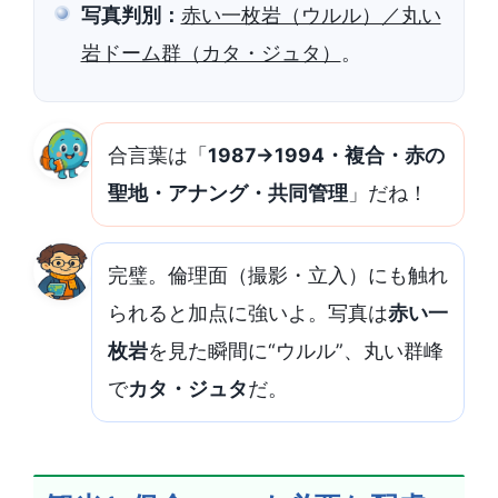
写真判別：
赤い一枚岩（ウルル）／丸い
岩ドーム群（カタ・ジュタ）
。
合言葉は「
1987→1994・複合・赤の
聖地・アナング・共同管理
」だね！
完璧。倫理面（撮影・立入）にも触れ
られると加点に強いよ。写真は
赤い一
枚岩
を見た瞬間に“ウルル”、丸い群峰
で
カタ・ジュタ
だ。