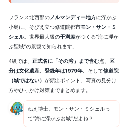
フランス北西部の
ノルマンディー地方
に浮かぶ
小島に、そびえ立つ修道院都市
モン・サン・ミ
シェル
。世界最大級の
干満差
がつくる“海に浮か
ぶ聖域”の景観で知られます。
4級では、
正式名に「その湾」まで含む
点、
区
分は文化遺産
、
登録年は1979年
、そして
修道院
（城ではない）
が頻出ポイント。写真の見分け
方やひっかけ対策までまとめます。
ねえ博士、モン・サン・ミシェルっ
て“海に浮かぶお城”だよね？