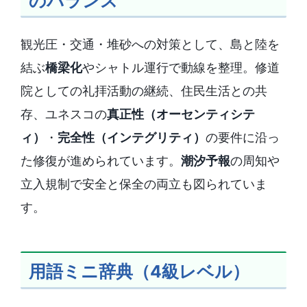
のバランス
観光圧・交通・堆砂への対策として、島と陸を
結ぶ
橋梁化
やシャトル運行で動線を整理。修道
院としての礼拝活動の継続、住民生活との共
存、ユネスコの
真正性（オーセンティシテ
ィ）
・
完全性（インテグリティ）
の要件に沿っ
た修復が進められています。
潮汐予報
の周知や
立入規制で安全と保全の両立も図られていま
す。
用語ミニ辞典（4級レベル）