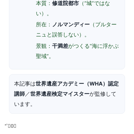
本質：
修道院都市
（“城”ではな
い）。
所在：
ノルマンディー
（ブルター
ニュと誤答しない）。
景観：
干満差
がつくる“海に浮かぶ
聖域”。
本記事は
世界遺産アカデミー（WHA）認定
講師
／
世界遺産検定マイスター
が監修して
います。
“`0