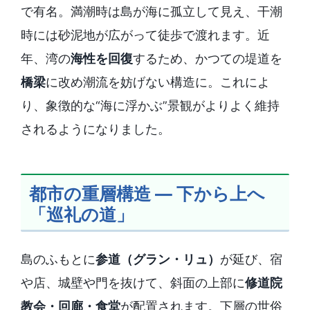
で有名。満潮時は島が海に孤立して見え、干潮
時には砂泥地が広がって徒歩で渡れます。近
年、湾の
海性を回復
するため、かつての堤道を
橋梁
に改め潮流を妨げない構造に。これによ
り、象徴的な“海に浮かぶ”景観がよりよく維持
されるようになりました。
都市の重層構造 ― 下から上へ
「巡礼の道」
島のふもとに
参道（グラン・リュ）
が延び、宿
や店、城壁や門を抜けて、斜面の上部に
修道院
教会・回廊・食堂
が配置されます。下層の世俗