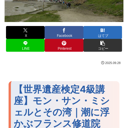
X
Facebook
はてブ
LINE
Pinterest
コピー
2025.09.28
【世界遺産検定4級講
座】モン・サン・ミシ
ェルとその湾｜潮に浮
かぶフランス修道院