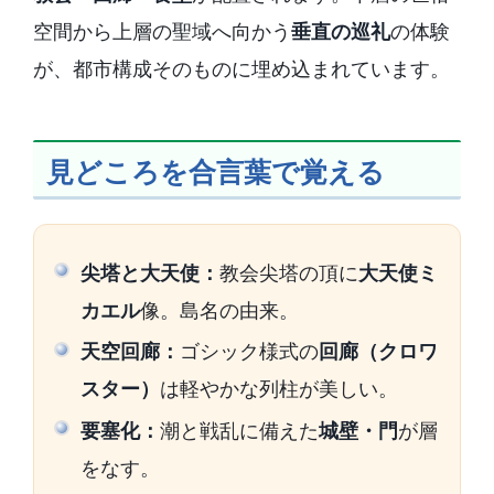
空間から上層の聖域へ向かう
垂直の巡礼
の体験
が、都市構成そのものに埋め込まれています。
見どころを合言葉で覚える
尖塔と大天使：
教会尖塔の頂に
大天使ミ
カエル
像。島名の由来。
天空回廊：
ゴシック様式の
回廊（クロワ
スター）
は軽やかな列柱が美しい。
要塞化：
潮と戦乱に備えた
城壁・門
が層
をなす。