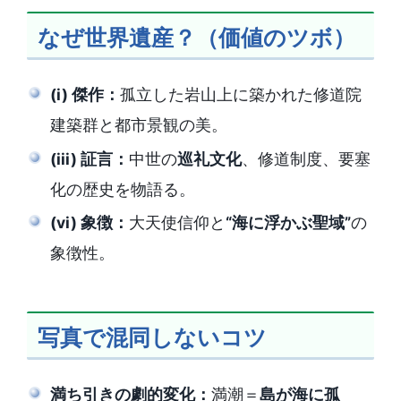
なぜ世界遺産？（価値のツボ）
(i) 傑作：
孤立した岩山上に築かれた修道院
建築群と都市景観の美。
(iii) 証言：
中世の
巡礼文化
、修道制度、要塞
化の歴史を物語る。
(vi) 象徴：
大天使信仰と
“海に浮かぶ聖域”
の
象徴性。
写真で混同しないコツ
満ち引きの劇的変化：
満潮＝
島が海に孤