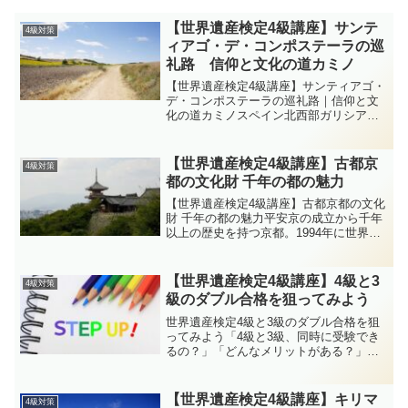
【世界遺産検定4級講座】サンテ
4級対策
ィアゴ・デ・コンポステーラの巡
礼路 信仰と文化の道カミノ
【世界遺産検定4級講座】サンティアゴ・
デ・コンポステーラの巡礼路｜信仰と文
化の道カミノスペイン北西部ガリシア州
のサンティアゴ・デ・コンポステーラ大
聖堂に眠ると伝わる聖ヤコブ（サンティ
アゴ）の墓をめざす西欧最大級の巡礼路
【世界遺産検定4級講座】古都京
4級対策
――それがカミノです。...
都の文化財 千年の都の魅力
【世界遺産検定4級講座】古都京都の文化
財 千年の都の魅力平安京の成立から千年
以上の歴史を持つ京都。1994年に世界遺
産「古都京都の文化財」として登録さ
れ、神社や寺院、城郭など17か所が対象
となっています。本記事では、4級試験で
【世界遺産検定4級講座】4級と3
4級対策
押さえておきた...
級のダブル合格を狙ってみよう
世界遺産検定4級と3級のダブル合格を狙
ってみよう「4級と3級、同時に受験でき
るの？」「どんなメリットがある？」そ
んな疑問に答えます！セカ丸とイクロム
博士が、ダブル合格を狙う学習法や注意
点をわかりやすく解説します。博士〜！
【世界遺産検定4級講座】キリマ
4級対策