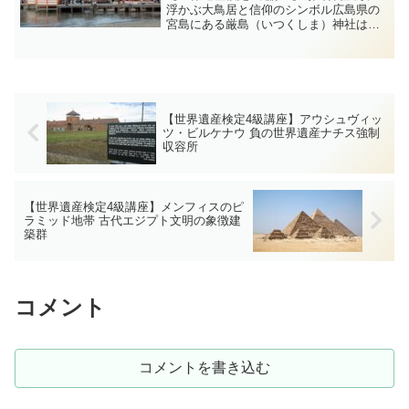
浮かぶ大鳥居と信仰のシンボル広島県の
宮島にある厳島（いつくしま）神社は、
海に浮かぶ大鳥居で知られる日本屈指の
名社です。1996年に世界文化遺産に登録
され、自然と調和した美しい社殿や長い
信仰の歴史が評価さ...
【世界遺産検定4級講座】アウシュヴィッ
ツ・ビルケナウ 負の世界遺産ナチス強制
収容所
【世界遺産検定4級講座】メンフィスのピ
ラミッド地帯 古代エジプト文明の象徴建
築群
コメント
コメントを書き込む