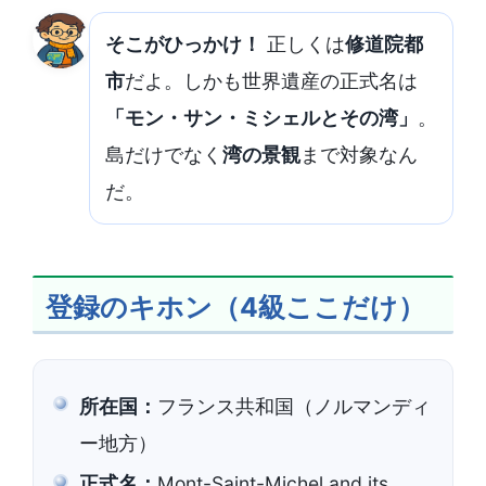
そこがひっかけ！
正しくは
修道院都
市
だよ。しかも世界遺産の正式名は
「モン・サン・ミシェルとその湾」
。
島だけでなく
湾の景観
まで対象なん
だ。
登録のキホン（4級ここだけ）
所在国：
フランス共和国（ノルマンディ
ー地方）
正式名：
Mont-Saint-Michel and its