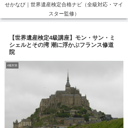
せかなび｜世界遺産検定合格ナビ（全級対応・マイ
スター監修）
【世界遺産検定4級講座】モン・サン・ミ
シェルとその湾 潮に浮かぶフランス修道
院
4級対策