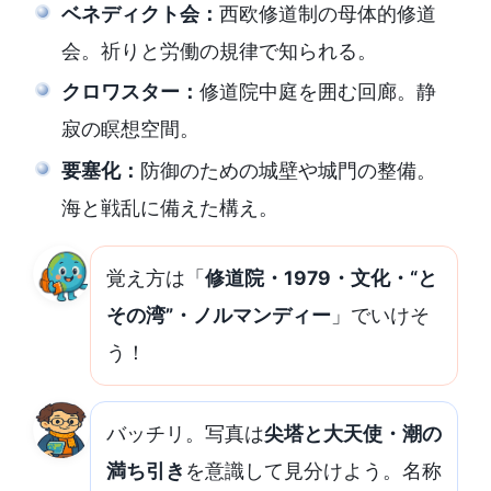
ベネディクト会：
西欧修道制の母体的修道
会。祈りと労働の規律で知られる。
クロワスター：
修道院中庭を囲む回廊。静
寂の瞑想空間。
要塞化：
防御のための城壁や城門の整備。
海と戦乱に備えた構え。
覚え方は「
修道院・1979・文化・“と
その湾”・ノルマンディー
」でいけそ
う！
バッチリ。写真は
尖塔と大天使・潮の
満ち引き
を意識して見分けよう。名称