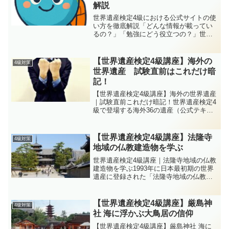
解説
世界遺産検定4級における公式サイトの使
い方を徹底解説「どんな情報が載ってい
るの？」「勉強にどう役立つの？」世界
遺産検定4級の学習や受験準備で欠かせな
いのが公式サイト。セカ丸とイクロム博
士が、便利なページと活用法を徹底解説
【世界遺産検定4級講座】海外の
4級対策
します。博士〜！4級...
世界遺産 試験直前はこれだけ暗
記！
【世界遺産検定4級講座】海外の世界遺産
｜試験直前これだけ暗記！世界遺産検定4
級で登場する海外36の遺産（公式テキス
ト準拠）。「試験直前なのに、全部を詳
しく覚える時間がない！」という人も大
丈夫。この記事では、これだけ押さえれ
【世界遺産検定4級講座】法隆寺
4級対策
ば得点につながる必...
地域の仏教建造物を学ぶ
世界遺産検定4級講座｜法隆寺地域の仏教
建造物を学ぶ1993年に日本最初期の世界
遺産に登録された「法隆寺地域の仏教建
造物」。世界最古の木造建築群、聖徳太
子ゆかり、東院伽藍・夢殿、仏像・工芸
の価値まで、4級で得点につながる要点を
【世界遺産検定4級講座】厳島神
4級対策
会話形式でやさし...
社 海に浮かぶ大鳥居の信仰
【世界遺産検定4級講座】厳島神社 海に