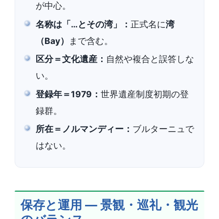
が中心。
名称は「…とその湾」：
正式名に
湾
（Bay）
まで含む。
区分＝文化遺産：
自然や複合と誤答しな
い。
登録年＝1979：
世界遺産制度初期の登
録群。
所在＝ノルマンディー：
ブルターニュで
はない。
保存と運用 ― 景観・巡礼・観光