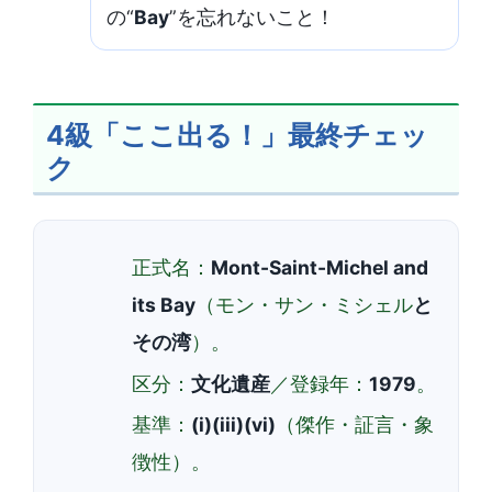
の“
Bay
”を忘れないこと！
4級「ここ出る！」最終チェッ
ク
正式名：
Mont-Saint-Michel and
its Bay
（モン・サン・ミシェル
と
その湾
）。
区分：
文化遺産
／登録年：
1979
。
基準：
(i)(iii)(vi)
（傑作・証言・象
徴性）。