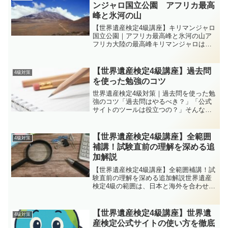
ぼく、せっかくだから...
ンジャロ国立公園 アフリカ最高
峰と氷河の山
【世界遺産検定4級講座】キリマンジャロ
国立公園｜アフリカ最高峰と氷河の山ア
フリカ大陸の最高峰キリマンジャロは、
標高5,895mを誇る独立峰。タンザニアに
そびえるこの山は、赤道直下でありなが
ら山頂に氷河をいただく珍しい自然景観
【世界遺産検定4級講座】過去問
4級対策
として知られてい...
を使った勉強のコツ
世界遺産検定4級対策｜過去問を使った勉
強のコツ「過去問はやるべき？」「公式
サイトのツールは役立つの？」そんな疑
問を解決！セカ丸とイクロム博士が、世
界遺産検定4級合格のための過去問活用術
を解説します。博士〜！4級の勉強ってや
【世界遺産検定4級講座】全範囲
4級対策
っぱり過去問を解い...
補講！試験直前の理解を深める追
加解説
【世界遺産検定4級講座】全範囲補講！試
験直前の理解を深める追加解説世界遺産
検定4級の範囲は、日本と海外を合わせて
60件以上。これまでの学習を踏まえて、
今回は「補講」として全体像を整理し、
理解を深めるための解説をお届けしま
【世界遺産検定4級講座】世界遺
4級対策
す。ポイントは知識を...
産検定公式サイトの使い方を徹底