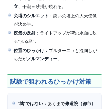
立
、干潮＝砂州が現れる。
尖塔のシルエット：
鋭い尖塔上の大天使像
が決め手。
夜景の反射：
ライトアップが湾の水面に映
る“光る島”。
位置のひっかけ：
ブルターニュと混同しが
ちだが
ノルマンディー
。
試験で狙われるひっかけ対策
“城”ではない：
あくまで
修道院（都市）