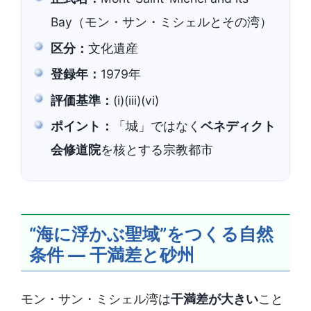
Bay（モン・サン・ミシェルとその湾）
区分：
文化遺産
登録年：
1979年
評価基準：
(i)(iii)(vi)
ポイント：
「城」ではなく
ベネディクト
会修道院
を核とする宗教都市
“海に浮かぶ聖域”をつくる自然
条件 ― 干満差と砂州
モン・サン・ミシェル湾は
干満差が大きい
こと