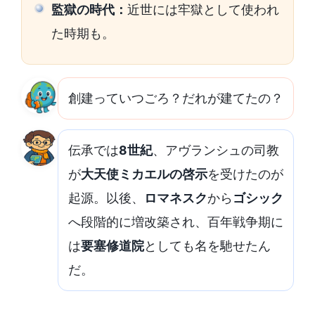
監獄の時代：
近世には牢獄として使われ
た時期も。
創建っていつごろ？だれが建てたの？
伝承では
8世紀
、アヴランシュの司教
が
大天使ミカエルの啓示
を受けたのが
起源。以後、
ロマネスク
から
ゴシック
へ段階的に増改築され、百年戦争期に
は
要塞修道院
としても名を馳せたん
だ。