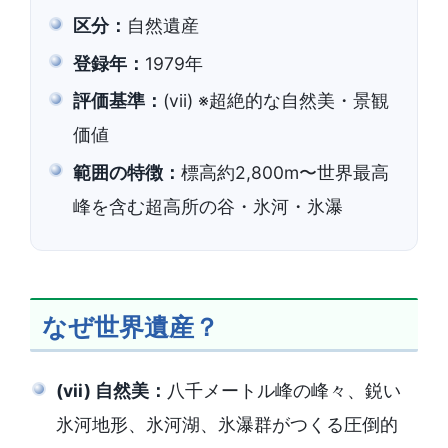
区分：
自然遺産
登録年：
1979年
評価基準：
(vii)
※超絶的な自然美・景観
価値
範囲の特徴：
標高約2,800m〜世界最高
峰を含む超高所の谷・氷河・氷瀑
なぜ世界遺産？
(vii) 自然美：
八千メートル峰の峰々、鋭い
氷河地形、氷河湖、氷瀑群がつくる圧倒的