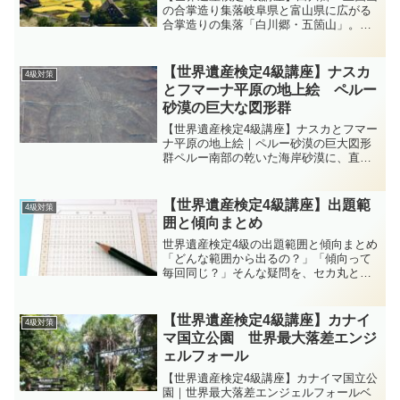
の合掌造り集落岐阜県と富山県に広がる
合掌造りの集落「白川郷・五箇山」。豪
雪地帯に適応した独自の家屋様式と、伝
統的な暮らしが今も息づく地域です。
1995年に世界文化遺産に登録され、日本
【世界遺産検定4級講座】ナスカ
4級対策
の原風景とも呼ばれる...
とフマーナ平原の地上絵 ペルー
砂漠の巨大な図形群
【世界遺産検定4級講座】ナスカとフマー
ナ平原の地上絵｜ペルー砂漠の巨大図形
群ペルー南部の乾いた海岸砂漠に、直
線・幾何学模様・動植物の巨大な地上絵
が数百点――これが「ナスカとフマーナ
平原の地上絵」。4級では所在国・登録
【世界遺産検定4級講座】出題範
4級対策
年・区分・評価基準に加え...
囲と傾向まとめ
世界遺産検定4級の出題範囲と傾向まとめ
「どんな範囲から出るの？」「傾向って
毎回同じ？」そんな疑問を、セカ丸とイ
クロム博士が会話形式でわかりやすく解
説します。博士！4級の出題範囲ってどこ
まで？傾向も毎回同じなのかな？いい質
【世界遺産検定4級講座】カナイ
4級対策
問だね。4級は「入門...
マ国立公園 世界最大落差エンジ
ェルフォール
【世界遺産検定4級講座】カナイマ国立公
園｜世界最大落差エンジェルフォールベ