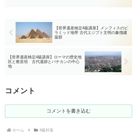
明を代表する建築群、それがメンフィス
とその墓地遺跡（ピラミッド地帯）で
す。ギザの三大ピラミッドを中心に、サ
ッカラやダハシュールなど...
【世界遺産検定4級講座】メンフィスのピ
ラミッド地帯 古代エジプト文明の象徴建
築群
【世界遺産検定4級講座】ローマの歴史地
区と教皇領 古代遺跡とバチカンの中心
地
コメント
コメントを書き込む
ホーム
4級対策