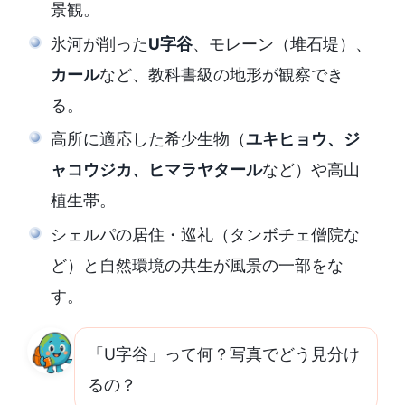
景観。
氷河が削った
U字谷
、モレーン（堆石堤）、
カール
など、教科書級の地形が観察でき
る。
高所に適応した希少生物（
ユキヒョウ、ジ
ャコウジカ、ヒマラヤタール
など）や高山
植生帯。
シェルパの居住・巡礼（タンボチェ僧院な
ど）と自然環境の共生が風景の一部をな
す。
「U字谷」って何？写真でどう見分け
るの？