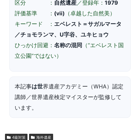
区分 ：
自然遺産
／登録年：
1979
評価基準 ：
(vii)
（卓越した自然美）
キーワード ：
エベレスト＝サガルマータ
／チョモランマ、U字谷、ユキヒョウ
ひっかけ回避：
名称の混同
（“エベレスト国
立公園”ではない）
本記事
は世
界遺産アカデミー（WHA）認定
講師／世界遺産検定マイスターが監修して
います。
4級対策
海外遺産