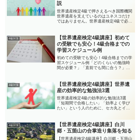
説
世界遺産検定4級で押さえるべき国際機関
世界遺産を支えているのはユネスコだけ
ではありません。世界遺産検定4級で必ず
覚えておきたい国際機関（ユネスコ、世
界遺産委員会、ICOMOS、IUCN、
ICCROMなど）を、セカ丸とイクロム博
【世界遺産検定4級講座】初めて
4級対策
士が会話形式で...
の受験でも安心！4級合格までの
学習スケジュール例
初めての受験でも安心！4級合格までの学
習スケジュール例「どのくらいの勉強時
間が必要？」「直前でも間に合う？」そ
んな不安を解消！セカ丸とイクロム博士
が、世界遺産検定4級に合格するための2
週間＆1か月学習プランを紹介します。博
【世界遺産検定4級講座】世界遺
4級対策
士〜！初めて4級を...
産の効率的な勉強法3選
世界遺産検定4級の効率的な勉強法3選
「短期間で合格したい」「効率よく学び
たい」という人のために、セカ丸とイク
ロム博士が会話形式で勉強法を3つに絞っ
て紹介します。博士〜！4級の勉強って、
効率よく進める方法ない？全部覚えるの
【世界遺産検定4級講座】白川
4級対策
は大変そうだし…安心...
郷・五箇山の合掌造り集落を知る
【世界遺産検定4級講座】白川郷・五箇山