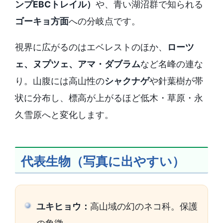
ンプEBCトレイル）
や、青い湖沼群で知られる
ゴーキョ方面
への分岐点です。
視界に広がるのはエベレストのほか、
ローツ
ェ、ヌプツェ、アマ・ダブラム
など名峰の連な
り。山腹には高山性の
シャクナゲ
や針葉樹が帯
状に分布し、標高が上がるほど低木・草原・永
久雪原へと変化します。
代表生物（写真に出やすい）
ユキヒョウ：
高山域の幻のネコ科。保護