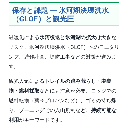
保存と課題 ― 氷河湖決壊洪水
（GLOF）と観光圧
温暖化による
氷河後退
と
氷河湖の拡大
は大きな
リスク。氷河湖決壊洪水（GLOF）へのモニタリ
ング、避難計画、堤防工事などの対策が進みま
す。
観光人気による
トレイルの踏み荒らし・廃棄
物・燃料採取
などにも注意が必要。ロッジでの
燃料転換（薪→プロパンなど）、ゴミの持ち帰
り、ゾーニングでの入山規制など、
持続可能な
利用
がキーワードです。