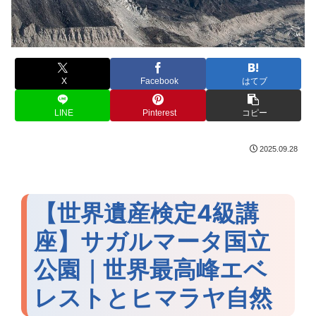
X
Facebook
はてブ
LINE
Pinterest
コピー
2025.09.28
【世界遺産検定4級講
座】サガルマータ国立
公園｜世界最高峰エベ
レストとヒマラヤ自然