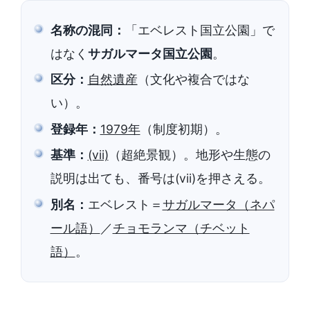
名称の混同：
「エベレスト国立公園」で
はなく
サガルマータ国立公園
。
区分：
自然遺産
（文化や複合ではな
い）。
登録年：
1979年
（制度初期）。
基準：
(vii)
（超絶景観）。地形や生態の
説明は出ても、番号は(vii)を押さえる。
別名：
エベレスト＝
サガルマータ（ネパ
ール語）
／
チョモランマ（チベット
語）
。