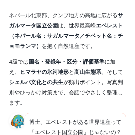
ネパール北東部、クンブ地方の高地に広がる
サ
ガルマータ国立公園
は、世界最高峰
エベレスト
（ネパール名：サガルマータ／チベット名：チ
ョモランマ）
を抱く自然遺産です。
4級では
国名・登録年・区分・評価基準
に加
え、
ヒマラヤの氷河地形
と
高山生態系
、そして
シェルパ文化との共生
が頻出ポイント。写真判
別やひっかけ対策まで、会話でやさしく整理し
ます。
博士、エベレストがある世界遺産って
「エベレスト国立公園」じゃないの？