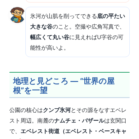
氷河が山肌を削ってできる
底の平たい
大きな谷
のこと。空撮や広角写真で、
幅広くて丸い谷
に見えればU字谷の可
能性が高いよ。
地理と見どころ ― “世界の屋
根”を一望
公園の核心は
クンブ氷河
とその源をなすエベレ
スト周辺。南麓の
ナムチェ・バザール
は玄関口
で、
エベレスト街道（エベレスト・ベースキャ