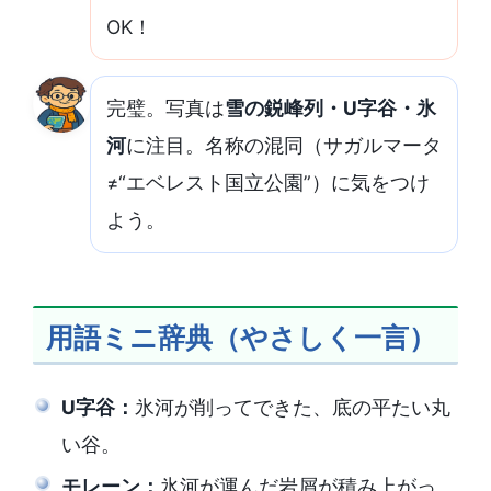
OK！
完璧。写真は
雪の鋭峰列・U字谷・氷
河
に注目。名称の混同（サガルマータ
≠“エベレスト国立公園”）に気をつけ
よう。
用語ミニ辞典（やさしく一言）
U字谷：
氷河が削ってできた、底の平たい丸
い谷。
モレーン：
氷河が運んだ岩屑が積み上がっ