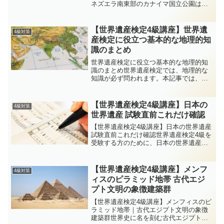
ネズエラ南東部のカナイマ国立公園は、
テーブル状の台地テプイ（tepui）が林立
する異世界の景観で知られます。なかで
もアウヤンテプイの断崖から一気に落下
【世界遺産検定4級講座】世界遺
4級対策
するエンジェルフ...
産検定に役立つ基本的な地理的知
識のまとめ
世界遺産検定に役立つ基本的な地理的知
識のまとめ世界遺産検定では、地理的な
知識が必ず問われます。本記事では、世
界の地域区分・大陸と海洋・主要国の位
置関係など、基本的な地理をセカ丸とイ
クロム博士の会話形式でわかりやすく解
【世界遺産検定4級講座】日本の
4級対策
説します。博士〜！テキス...
世界遺産 試験直前これだけ確認
【世界遺産検定4級講座】日本の世界遺産
試験直前これだけ確認世界遺産検定4級を
受験する方のために、日本の世界遺産に
関する直前チェックポイントをまとめま
した。登録年、分類、代表的な特徴な
ど、覚えておくべき情報を整理していま
【世界遺産検定4級講座】メンフ
4級対策
す。本番前に最後の総...
ィスのピラミッド地帯 古代エジ
プト文明の象徴建築群
【世界遺産検定4級講座】メンフィスのピ
ラミッド地帯｜古代エジプト文明の象徴
建築群世界史に名を刻む古代エジプト文