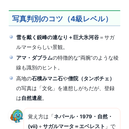
写真判別のコツ（4級レベル）
雪を戴く鋭峰の連なり＋巨大氷河谷
＝サガ
ルマータらしい景観。
アマ・ダブラム
の特徴的な“両腕”のような稜
線も識別のヒント。
高地の
石積みマニ石
や
僧院（タンボチェ）
の写真は「文化」を連想しがちだが、登録
は
自然遺産
。
覚え方は「
ネパール・1979・自然・
(vii)
＋
サガルマータ＝エベレスト
」で