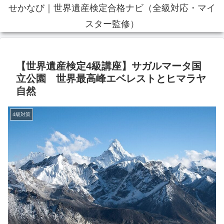
せかなび｜世界遺産検定合格ナビ（全級対応・マイ
スター監修）
【世界遺産検定4級講座】サガルマータ国
立公園 世界最高峰エベレストとヒマラヤ
自然
4級対策