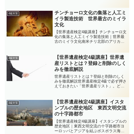
ロポリスは、古代ギリシャの精神と美学
を体現する神殿建築の結晶です。パルテ
ノン神殿・プロピュライア（前門）・エ
チンチョーロ文化の集落と人工ミ
4級対策
レクテイオン・アテナ・...
イラ製造技術 世界最古のミイラ
文化
【世界遺産検定4級講座】チンチョーロ文
化の集落と人工ミイラ製造技術｜世界最
古のミイラ文化南米チリ北部のアリカ・
パリナコータ州に広がる海岸砂漠で発見
されたチンチョーロ文化。紀元前5000年
頃から紀元前2000年頃にかけて栄え、世
【世界遺産検定4級講座】世界遺
4級対策
界で最も古い人...
産リストとは？登録と削除のしく
みを徹底解説
世界遺産リストとは？登録と削除のしく
みを徹底解説世界遺産検定4級で必ず押さ
えておきたい「世界遺産リスト」。どう
やって登録され、どんな場合に削除され
るのか？セカ丸とイクロム博士が会話形
式でわかりやすく解説します。博士〜！
【世界遺産検定4級講座】イスタ
4級対策
テキストで「世界遺産リ...
ンブルの歴史地区 東西文明交流
の十字路都市
【世界遺産検定4級講座】イスタンブルの
歴史地区｜東西文明交流の十字路都市ヨ
ーロッパとアジアを結ぶボスポラス海峡