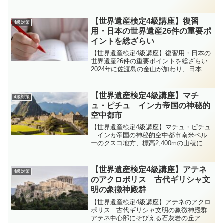
雪地帯に適応した独自の家屋様式と、伝
統的な暮らしが今も息づく地域です。
1995年に世界文化遺産に登録され、日本
【世界遺産検定4級講座】復習
4級対策
の原風景とも呼ばれる...
用・日本の世界遺産26件の重要ポ
イントを総ざらい
【世界遺産検定4級講座】復習用・日本の
世界遺産26件の重要ポイントを総ざらい
2024年に佐渡島の金山が加わり、日本の
世界遺産は合計26件になりました。内訳
は文化遺産21件・自然遺産5件。4級では
名称・登録年・区分・代表キーワード
【世界遺産検定4級講座】マチ
4級対策
の“4点セ...
ュ・ピチュ インカ帝国の神秘的
空中都市
【世界遺産検定4級講座】マチュ・ピチュ
｜インカ帝国の神秘的空中都市南米ペル
ーのクスコ地方、標高2,400mの山稜に忽
然と現れる石造都市マチュ・ピチュ。山
と雲海に包まれた“空中都市”は、インカ帝
国の都市計画・石組技術・アンデスの自
【世界遺産検定4級講座】アテネ
4級対策
然景観が一体...
のアクロポリス 古代ギリシャ文
明の象徴神殿群
【世界遺産検定4級講座】アテネのアクロ
ポリス｜古代ギリシャ文明の象徴神殿群
アテネ中心部にそびえる石灰岩の丘アク