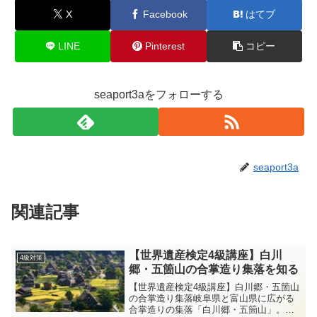
X
Facebook
はてブ
LINE
Pinterest
コピー
seaport3aをフォローする
seaport3a
関連記事
【世界遺産検定4級講座】白川
4級対策
郷・五箇山の合掌造り集落を知る
【世界遺産検定4級講座】白川郷・五箇山
の合掌造り集落岐阜県と富山県に広がる
合掌造りの集落「白川郷・五箇山」。豪