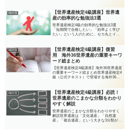
に面した大都市イスタンブル。古代ロー
マ帝国→ビザンツ帝国→オスマン帝国と
三帝国の都として繁栄し、宗教・建築・
【世界遺産検定4級講座】世界遺
4級対策
都市景観が重層的に残る...
産の効率的な勉強法3選
世界遺産検定4級の効率的な勉強法3選
「短期間で合格したい」「効率よく学び
たい」という人のために、セカ丸とイク
ロム博士が会話形式で勉強法を3つに絞っ
て紹介します。博士〜！4級の勉強って、
効率よく進める方法ない？全部覚えるの
【世界遺産検定4級講座】復習
4級対策
は大変そうだし…安心...
用 海外36世界遺産の重要キーワ
ード総まとめ
【世界遺産検定4級講座】海外36世界遺産
の重要キーワード総まとめ世界遺産検定4
級（公式テキスト）で登場する海外36か
所の世界遺産を一気に復習するための総
まとめ記事です。ポイントはキーワード
暗記。細かい年代や全ての構成資産を覚
【世界遺産検定4級講座】必読！
4級対策
えるよりも、写真...
世界遺産のこまかな分類をわかり
やすく解説
世界遺産のこまかな分類をわかりやすく
解説世界遺産は「文化遺産」「自然遺
産」「複合遺産」という大きな3分類があ
りますが、その中にはさらに細かい分類