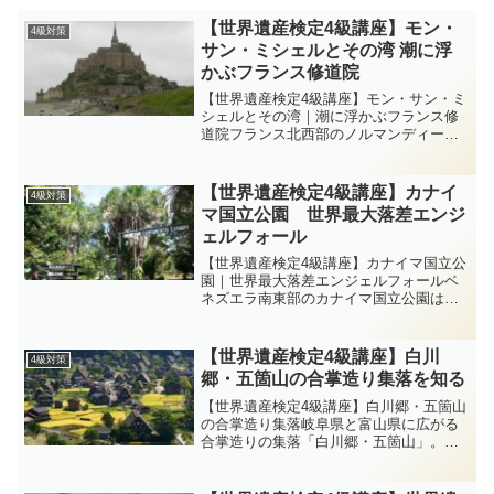
【世界遺産検定4級講座】モン・
4級対策
サン・ミシェルとその湾 潮に浮
かぶフランス修道院
【世界遺産検定4級講座】モン・サン・ミ
シェルとその湾｜潮に浮かぶフランス修
道院フランス北西部のノルマンディー地
方に浮かぶ小島に、そびえ立つ修道院都
市モン・サン・ミシェル。世界最大級の
干満差がつくる“海に浮かぶ聖域”の景観で
【世界遺産検定4級講座】カナイ
4級対策
知られます。4級で...
マ国立公園 世界最大落差エンジ
ェルフォール
【世界遺産検定4級講座】カナイマ国立公
園｜世界最大落差エンジェルフォールベ
ネズエラ南東部のカナイマ国立公園は、
テーブル状の台地テプイ（tepui）が林立
する異世界の景観で知られます。なかで
もアウヤンテプイの断崖から一気に落下
【世界遺産検定4級講座】白川
4級対策
するエンジェルフ...
郷・五箇山の合掌造り集落を知る
【世界遺産検定4級講座】白川郷・五箇山
の合掌造り集落岐阜県と富山県に広がる
合掌造りの集落「白川郷・五箇山」。豪
雪地帯に適応した独自の家屋様式と、伝
統的な暮らしが今も息づく地域です。