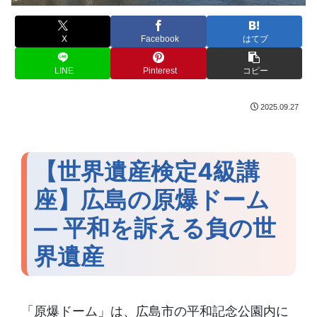
X
Facebook
はてブ
LINE
Pinterest
コピー
2025.09.27
【世界遺産検定4級講
座】広島の原爆ドーム
― 平和を訴える負の世
界遺産
「原爆ドーム」は、広島市の平和記念公園内に