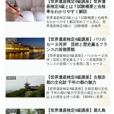
1995年に世界文化遺産に登録され、日本
【世界遺産検定4級講座】世界遺
4級対策
の原風景とも呼ばれる...
産検定4級とは？試験概要と合格
率をわかりやすく解説
世界遺産検定4級とは？試験概要と合格率
をわかりやすく解説初めてでも安心。世
界遺産検定4級の「試験概要・合格率・出
題範囲・勉強のコツ」を、セカ丸とイク
ロム博士の対話でやさしく解説します。
博士〜！世界遺産検定4級に挑戦したいん
【世界遺産検定4級講座】パリの
4級対策
だけど、まずは全体...
セーヌ河岸 芸術と歴史薫るフラ
ンスの首都景観
【世界遺産検定4級講座】パリのセーヌ河
岸｜芸術と歴史薫るフランス首都景観フ
ランスの首都パリを東西に貫くセーヌ
川。その両岸には、古代から現代へと連
なる都市計画の軸線上に、宮殿・大聖
堂・橋・広場・博物館が連鎖します。世
【世界遺産検定4級講座】古都京
4級対策
界遺産「Paris, Ba...
都の文化財 千年の都の魅力
【世界遺産検定4級講座】古都京都の文化
財 千年の都の魅力平安京の成立から千年
以上の歴史を持つ京都。1994年に世界遺
産「古都京都の文化財」として登録さ
れ、神社や寺院、城郭など17か所が対象
となっています。本記事では、4級試験で
【世界遺産検定4級講座】屋久島
4級対策
押さえておきた...