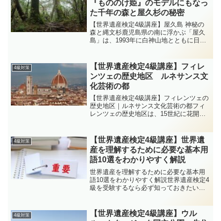
『もののけ姫』のモデルにもなっ
た千年の森と屋久杉の秘密
【世界遺産検定4級講座】屋久島 神秘の
森と縄文杉鹿児島県の南に浮かぶ「屋久
島」は、1993年に白神山地とともに日本
初の世界自然遺産に登録されました。豊
かな降雨と亜熱帯から亜寒帯までの多様
な植生、そして樹齢数千年を誇る縄文杉
【世界遺産検定4級講座】フィレ
4級対策
で知られる神秘の島...
ンツェの歴史地区 ルネサンス文
化芸術の都
【世界遺産検定4級講座】フィレンツェの
歴史地区｜ルネサンス文化芸術の都フィ
レンツェの歴史地区は、15世紀に花開い
たルネサンスの中心都市。メディチ家の
庇護のもと、建築・絵画・彫刻・科学が
都市空間で融合し、世界文化に決定的な
【世界遺産検定4級講座】世界遺
4級対策
影響を与えました。4...
産を理解するために必要な基本用
語10選をわかりやすく解説
世界遺産を理解するために必要な基本用
語10選をわかりやすく解説世界遺産検定4
級を受験するなら必ず知っておきたい基
本用語をセレクト！難しい専門用語をや
さしい言葉で解説し、セカ丸とイクロム
博士が会話形式で楽しく学べます。博
【世界遺産検定4級講座】ウル
4級対策
士〜！世界遺産の勉強を...