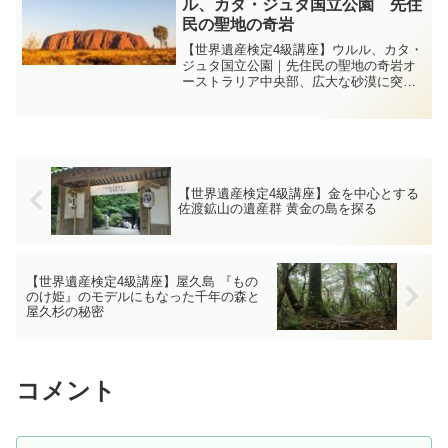
ル、カタ・ジュタ国立公園 先住
民の聖地の奇岩
【世界遺産検定4級講座】ウルル、カタ・
ジュタ国立公園｜先住民の聖地の奇岩オ
ーストラリア中央部、広大な砂漠に突如
あらわれる巨大な赤い一枚岩ウルル（エ
アーズ・ロック）と、丸みを帯びた岩山
群カタ・ジュタ（オルガ山）。アナング
（Anangu）の人々...
【世界遺産検定4級講座】金を中心とする
佐渡鉱山の遺産群 黄金の島を探る
【世界遺産検定4級講座】屋久島 『もの
のけ姫』のモデルにもなった千年の森と
屋久杉の秘密
コメント