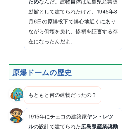
ため
なんだ。建物自体は広島県産業奨
励館として建てられたけど、1945年8
月6日の原爆投下で爆心地近くにあり
ながら倒壊を免れ、惨禍を証言する存
在になったんだよ。
原爆ドームの歴史
もともと何の建物だったの？
1915年にチェコの建築家
ヤン・レツ
ル
の設計で建てられた
広島県産業奨励