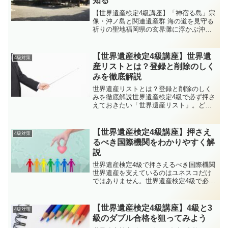
知る
【世界遺産検定4級講座】「神宿る島」宗
像・沖ノ島と関連遺産群 海の道を見守る
祈りの聖地福岡県の玄界灘に浮かぶ沖ノ
島を中心に、宗像大社の三宮（辺津宮・
中津宮・沖津宮）や古墳群などで構成さ
れる文化遺産。4〜9世紀の国家的な祭祀
【世界遺産検定4級講座】世界遺
4級対策
の痕跡が良好に残り...
産リストとは？登録と削除のしく
みを徹底解説
世界遺産リストとは？登録と削除のしく
みを徹底解説世界遺産検定4級で必ず押さ
えておきたい「世界遺産リスト」。どう
やって登録され、どんな場合に削除され
るのか？セカ丸とイクロム博士が会話形
式でわかりやすく解説します。博士〜！
【世界遺産検定4級講座】押さえ
4級対策
テキストで「世界遺産リ...
るべき国際機関をわかりやすく解
説
世界遺産検定4級で押さえるべき国際機関
世界遺産を支えているのはユネスコだけ
ではありません。世界遺産検定4級で必ず
覚えておきたい国際機関（ユネスコ、世
界遺産委員会、ICOMOS、IUCN、
ICCROMなど）を、セカ丸とイクロム博
【世界遺産検定4級講座】4級と3
4級対策
士が会話形式で...
級のダブル合格を狙ってみよう