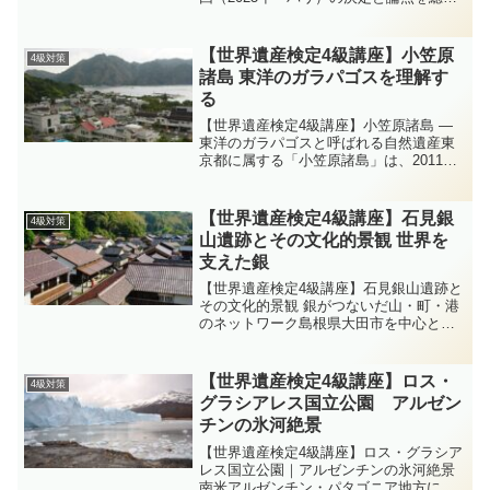
ェック直近で開催された第47回世界遺産
委員会（47COM）は、2025年7月6日〜16
日にユネスコ本部（パリ）で開かれ、
【世界遺産検定4級講座】小笠原
4級対策
26...
諸島 東洋のガラパゴスを理解す
る
【世界遺産検定4級講座】小笠原諸島 ―
東洋のガラパゴスと呼ばれる自然遺産東
京都に属する「小笠原諸島」は、2011年
に世界自然遺産に登録されました。隔絶
された環境で進化した固有種が多く見ら
れることから「東洋のガラパゴス」とも
【世界遺産検定4級講座】石見銀
4級対策
呼ばれています。...
山遺跡とその文化的景観 世界を
支えた銀
【世界遺産検定4級講座】石見銀山遺跡と
その文化的景観 銀がつないだ山・町・港
のネットワーク島根県大田市を中心とす
る「石見銀山遺跡とその文化的景観」
は、2007年に世界文化遺産として登録。
鉱山・城下町・街道・港が一体となっ
【世界遺産検定4級講座】ロス・
4級対策
て、近世日本の銀生産...
グラシアレス国立公園 アルゼン
チンの氷河絶景
【世界遺産検定4級講座】ロス・グラシア
レス国立公園｜アルゼンチンの氷河絶景
南米アルゼンチン・パタゴニア地方に位