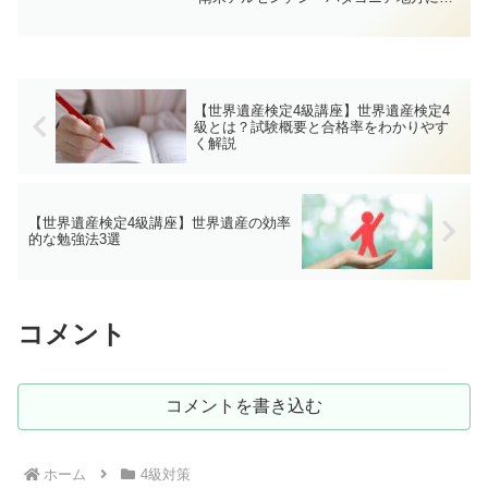
置するロス・グラシアレス国立公園は、
世界でも屈指の氷河景観を誇る自然遺産
です。代表的なペリト・モレノ氷河の崩
落シーンは世界的に有名...
【世界遺産検定4級講座】世界遺産検定4
級とは？試験概要と合格率をわかりやす
く解説
【世界遺産検定4級講座】世界遺産の効率
的な勉強法3選
コメント
コメントを書き込む
ホーム
4級対策