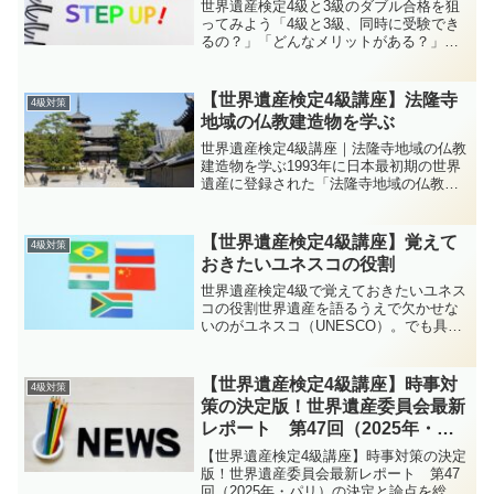
世界遺産検定4級と3級のダブル合格を狙
ってみよう「4級と3級、同時に受験でき
るの？」「どんなメリットがある？」そ
んな疑問に答えます！セカ丸とイクロム
博士が、ダブル合格を狙う学習法や注意
点をわかりやすく解説します。博士〜！
【世界遺産検定4級講座】法隆寺
4級対策
ぼく、せっかくだから...
地域の仏教建造物を学ぶ
世界遺産検定4級講座｜法隆寺地域の仏教
建造物を学ぶ1993年に日本最初期の世界
遺産に登録された「法隆寺地域の仏教建
造物」。世界最古の木造建築群、聖徳太
子ゆかり、東院伽藍・夢殿、仏像・工芸
の価値まで、4級で得点につながる要点を
【世界遺産検定4級講座】覚えて
4級対策
会話形式でやさし...
おきたいユネスコの役割
世界遺産検定4級で覚えておきたいユネス
コの役割世界遺産を語るうえで欠かせな
いのがユネスコ（UNESCO）。でも具体
的にどんなことをしているの？世界遺産
検定4級で必ず押さえておきたいユネスコ
の役割を、セカ丸とイクロム博士がやさ
【世界遺産検定4級講座】時事対
4級対策
しく解説します。...
策の決定版！世界遺産委員会最新
レポート 第47回（2025年・パ
リ）の決定と論点を総チェック
【世界遺産検定4級講座】時事対策の決定
版！世界遺産委員会最新レポート 第47
回（2025年・パリ）の決定と論点を総チ