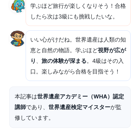
学ぶほど旅行が楽しくなりそう！合格
したら次は3級にも挑戦したいな。
いい心がけだね。世界遺産は人類の知
恵と自然の物語。学ぶほど
視野が広が
り
、
旅の体験が深まる
。4級はその入
口。楽しみながら合格を目指そう！
本記事は
世界遺産アカデミー（WHA）認定
講師
であり、
世界遺産検定マイスター
が監
修しています。