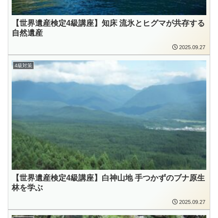
【世界遺産検定4級講座】知床 流氷とヒグマが共存する
自然遺産
2025.09.27
4級対策
【世界遺産検定4級講座】白神山地 手つかずのブナ原生
林を学ぶ
2025.09.27